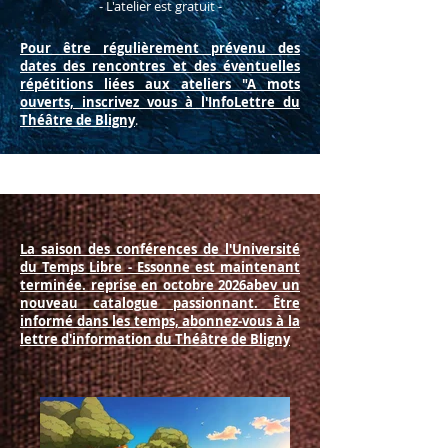
- L'atelier est gratuit -
Pour être régulièrement prévenu des
dates des rencontres et des éventuelles
répétitions liées aux ateliers "A mots
ouverts,
inscrivez vous
à l'InfoLettre du
Théâtre de Bligny
.
La saison des conférences de l'Université
du Temps Libre - Essonne est maintenant
terminée. reprise en octobre 2026abev un
nouveau catalogue passionnant. Être
informé dans les temps, abonnez-vous à la
lettre d'information du Théâtre de Bligny