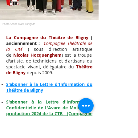
Photo : Anne-Marie Panigada
La Compagnie du Théâtre de Bligny
(
anciennement :
C
ompagnie Théâtrale de
la Cité
) sous direction artistique
de
Nicolas Hocquenghem
) est la troupe
d'artiste, de techniciens et d'artisans du
spectacle vivant, délégataire du
Théâtre
de Bligny
depuis 2009.
S'abonner à la Lettre d'Information du
Théâtre de Bligny
S'abonner à la Lettre d'Information
Confidentielle de L'Avare de Molière, la
production 2024 de la CTB - (Compagnie
du Théâtre de Bligny), la troupe
d'artistes du Théâtre de Bligny
Envoyer un message à l'équipe du