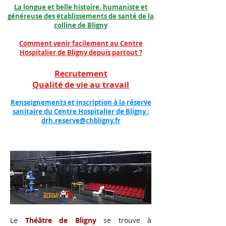
La longue et belle histoire, humaniste et
généreuse des établissements de santé de la
colline de Bligny
Comment venir facilement au Centre
Hospitalier de Bligny depuis partout ?
Recrutement
Qualité de vie au travail
Renseignements et inscription à la réserve
sanitaire du Centre Hospitalier de Bligny :
drh.reserve@chbligny.fr
Le
Théâtre de Bligny
se trouve à