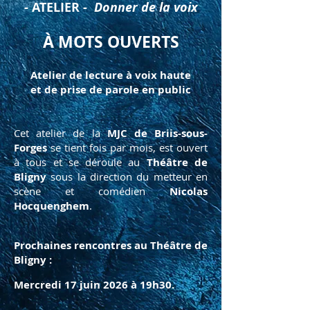
- ATELIER -
Donner de la voix
À MOTS OUVERTS
Atelier de lecture à voix haute
et de prise de parole en public
Cet atelier de la
MJC de Briis-sous-
Forges
se tient fois par mois, est ouvert
à tous et se déroule au
Théâtre de
Bligny
sous la direction du metteur en
scène et comédien
Nicolas
Hocquenghem
.
Prochaines rencontres au Théâtre de
Bligny :​
Mercredi 17 juin 2026 à 19h30.