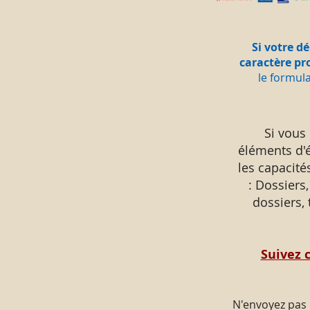
Si votre d
caractère pr
le formul
Si vous
éléments d'
les capacité
: Dossiers,
dossiers,
Suivez c
N'envoyez pas