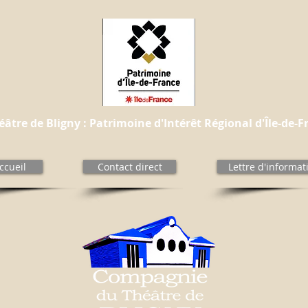
éâtre de Bligny : Patrimoine d'Intérêt Régional d'Île-de-F
ccueil
Contact direct
Lettre d'informat