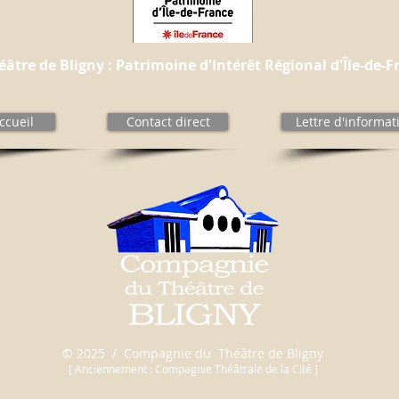
éâtre de Bligny : Patrimoine d'Intérêt Régional d'Île-de-F
ccueil
Contact direct
Lettre d'informat
© 2025 / Compagnie du Théâtre de Bligny
[ Anciennement : Compagnie Théâtrale de la Cité ]